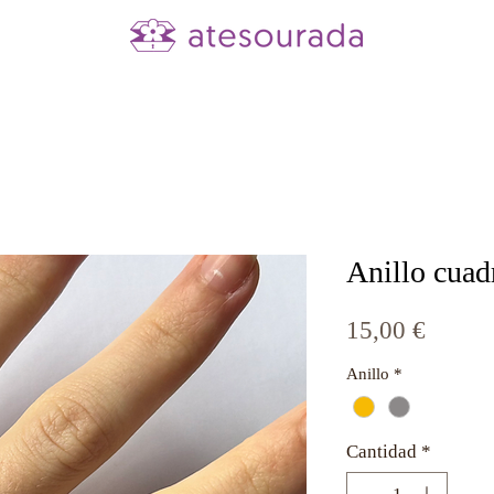
Anillo cuad
Precio
15,00 €
Anillo
*
Cantidad
*