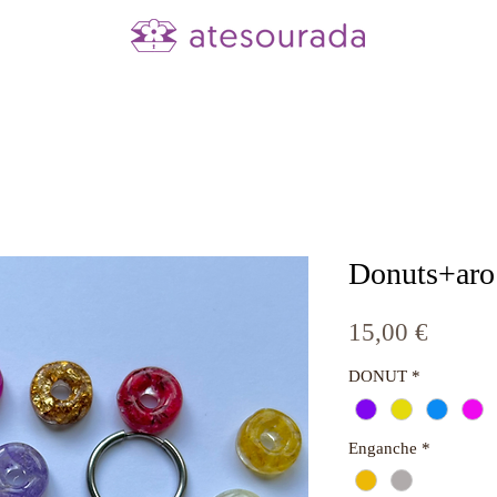
Donuts+aro
Precio
15,00 €
DONUT
*
Enganche
*