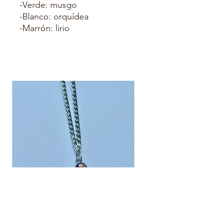
-Verde: musgo
-Blanco: orquídea
-Marrón: lirio
Collar mini piedrita pétalo de rosa
Anillo marco eucalipto